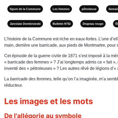
figure de la Commune
Les femmes
pétroleuse
Semain
Jaroslaw Dombrowski
Bulletin N°02
Drapeau rouge
É
L’histoire de la Commune est riche en eaux-fortes. L’une d’el
main, derrière une barricade, aux pieds de Montmartre, pour s
Cet épisode de la guerre civile de 1871 s’est imposé à la mé
« barricade des femmes » ? J’ai longtemps admis ce « fait »,
inventé des « pétroleuses » ? Les autres rêvé de légions d’
La
barricade des femmes,
telle qu’on l’a imaginée, m’a semb
réducteur.
Les images et les mots
De l'allégorie au symbole