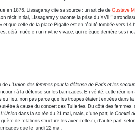
ue en 1876, Lissagaray cite sa source : un article de
Gustave M
e
n récit initial, Lissagaray y raconte la prise du XVIII
arrondisse
et que celle de la place Pigalle est en réalité tombée vers 14 h
 s’est déjà muée en un mythe vivace, qui relègue derrière ses in
on de
L’Union des femmes pour la défense de Paris et les secour
ncourir à la défense sur les barricades. En vérité, cette réunion 
u lieu, non pas parce que les troupes étaient entrées dans la vi
peut-être à cause du concert des Tuileries. Du côté des femmes, 
r
L’Union
dans la soirée du 21 mai, mais, d’une part, le
Comité d
 guère de relations structurelles avec celle-ci, d’autre part, selo
rricades que le lundi 22 mai.