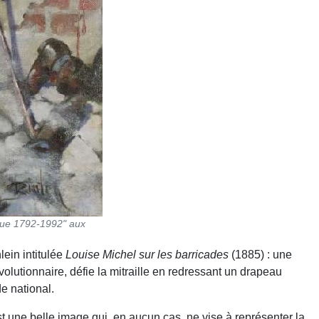
ique 1792-1992" aux
ein intitulée
Louise Michel sur les barricades
(1885) : une
olutionnaire, défie la mitraille en redressant un drapeau
de national.
st une belle image qui, en aucun cas, ne vise à représenter la