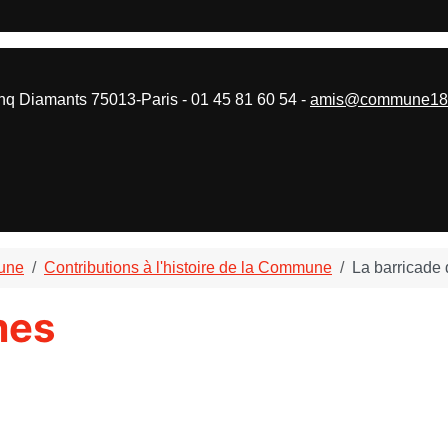
 Diamants 75013-Paris - 01 45 81 60 54 -
amis@commune187
mune
Contributions à l'histoire de la Commune
La barricade
mes