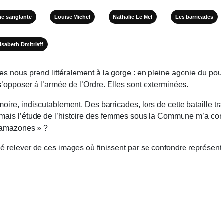
e sanglante
Louise Michel
Nathalie Le Mel
Les barricades
lisabeth Dmitrieff
les nous prend littéralement à la gorge : en pleine agonie du pou
’opposer à l’armée de l’Ordre. Elles sont exterminées.
moire, indiscutablement. Des barricades, lors de cette bataille 
 mais l’étude de l’histoire des femmes sous la Commune m’a condu
« amazones » ?
lé relever de ces images où finissent par se confondre représen