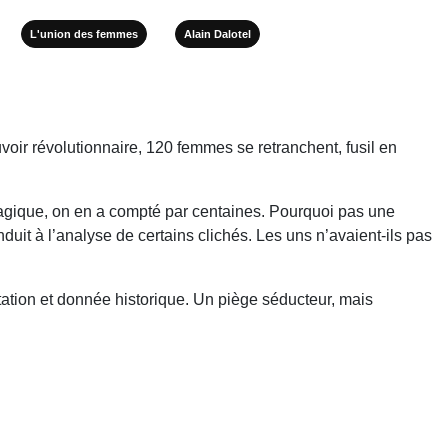
L'union des femmes
Alain Dalotel
voir révolutionnaire, 120 femmes se retranchent, fusil en
tragique, on en a compté par centaines. Pourquoi pas une
it à l’analyse de certains clichés. Les uns n’avaient-ils pas
tation et donnée historique. Un piège séducteur, mais