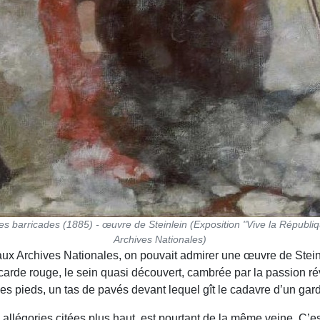
les barricades (1885) - œuvre de Steinlein (Exposition "Vive la Républ
Archives Nationales)
ux Archives Nationales, on pouvait admirer une œuvre de Steinl
carde rouge, le sein quasi découvert, cambrée par la passion rév
 ses pieds, un tas de pavés devant lequel gît le cadavre d’un gar
 allégories citées plus haut, est pourtant de la même veine. C’e