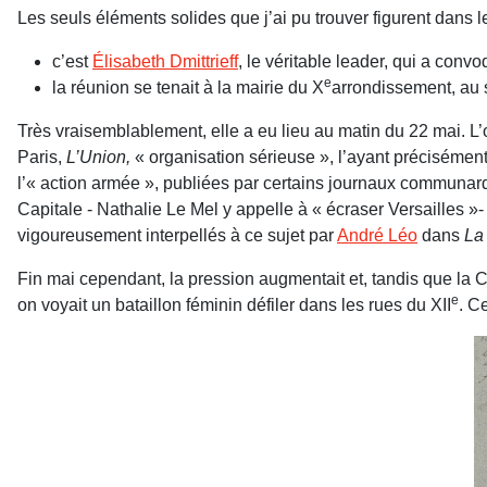
Les seuls éléments solides que j’ai pu trouver figurent dans 
c’est
Élisabeth Dmittrieff
, le véritable leader, qui a convo
e
la réunion se tenait à la mairie du X
arrondissement, au
Très vraisemblablement, elle a eu lieu au matin du 22 mai. L’o
Paris,
L’Union,
« organisation sérieuse », l’ayant précisémen
l’« action armée », publiées par certains journaux communard
Capitale - Nathalie Le Mel y appelle à « écraser Versailles »
vigoureusement interpellés à ce sujet par
André Léo
dans
La
Fin mai cependant, la pression augmentait et, tandis que la
e
on voyait un bataillon féminin défiler dans les rues du XII
. C