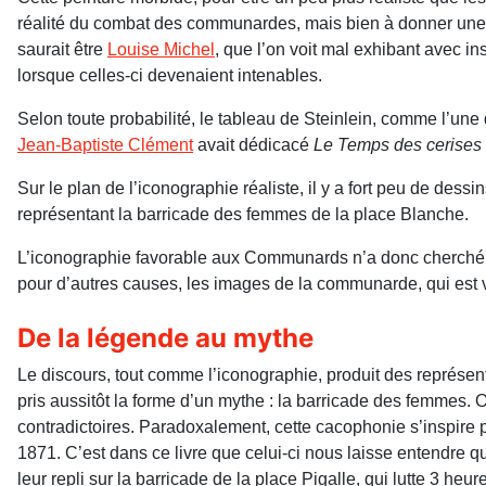
réalité du combat des communardes, mais bien à donner une v
saurait être
Louise Michel
, que l’on voit mal exhibant avec in
lorsque celles-ci devenaient intenables.
Selon toute probabilité, le tableau de Steinlein, comme l’une
Jean-Baptiste Clément
avait dédicacé
Le Temps des cerises
Sur le plan de l’iconographie réaliste, il y a fort peu de dessi
représentant la barricade des femmes de la place Blanche.
L’iconographie favorable aux Communards n’a donc cherché qu
pour d’autres causes, les images de la communarde, qui est v
De la légende au mythe
Le discours, tout comme l’iconographie, produit des représent
pris aussitôt la forme d’un mythe : la barricade des femmes. O
contradictoires. Paradoxalement, cette cacophonie s’inspire p
1871. C’est dans ce livre que celui-ci nous laisse entendre qu
leur repli sur la barricade de la place Pigalle, qui lutte 3 heu