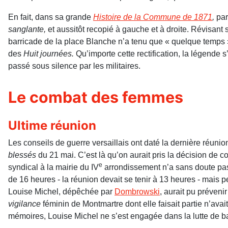
En fait, dans sa grande
Histoire de la Commune de 1871
,
par
sanglante,
et aussitôt recopié à gauche et à droite. Révisant so
barricade de la place Blanche n’a tenu que « quelque temps » 
des
Huit journées.
Qu’importe cette rectification, la légende
passé sous silence par les militaires.
Le combat des femmes
Ultime réunion
Les conseils de guerre versaillais ont daté la dernière réuni
blessés
du 21 mai. C’est là qu’on aurait pris la décision de co
e
syndical à la mairie du IV
arrondissement n’a sans doute pas e
de 16 heures - la réunion devait se tenir à 13 heures - mais 
Louise Michel, dépêchée par
Dombrowski
, aurait pu préveni
vigilance
féminin de Montmartre dont elle faisait partie n’avait
mémoires, Louise Michel ne s’est engagée dans la lutte de ba