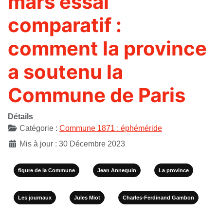
mars essai
comparatif :
comment la province
a soutenu la
Commune de Paris
Détails
Catégorie :
Commune 1871 : éphéméride
Mis à jour : 30 Décembre 2023
figure de la Commune
Jean Annequin
La province
Les journaux
Jules Miot
Charles-Ferdinand Gambon