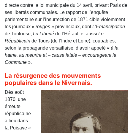
directe contre la loi municipale du 14 avril, privant Paris de
ses libertés communales. Le rapport de l’enquête
parlementaire sur l’insurrection de 1871 cible violemment
les journaux «
rouges
» provinciaux, dont
L’Émancipation
de Toulouse,
La Liberté
de l’Hérault et aussi
Le
Républicain
de Tours (de l’Indre et Loire), coupables,
selon la propagande versaillaise, d’avoir appelé «
à la
haine, au meurtre et – cause fatale – encourageant la
Commune
».
La résurgence des mouvements
populaires dans le Nivernais.
Dès août
1870, une
émeute
républicaine
a lieu dans
la Puisaye «