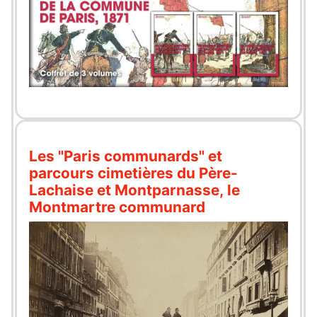
Les "Paris communards" et
parcours cimetières du Père-
Lachaise et Montparnasse, le
Montmartre communard