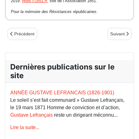
2019.
https://1851.fr
, site de l’Association 1851.
Pour la mémoire des Résistances républicaines
.
Article précédent : Commune 1871 : éphéméride - 28 mars : Pro
Article suivan
Précédent
Suivant
Dernières publications sur le
site
ANNÉE GUSTAVE LEFRANCAIS (1826-1901)
Le soleil s’est fait communard » Gustave Lefrançais,
le 19 mars 1871 Homme de conviction et d’action,
Gustave Lefrançais
reste un dirigeant méconnu...
Lire la suite...