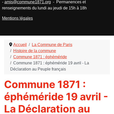
-
amis@commune1871.org
- Permanences et
renseignements du lundi au jeudi de 15h à 18h
Mentions légales
Accueil
La Commune de Paris
Histoire de la commune
Commune 1871 : éphéméride
Commune 1871 : éphéméride 19 avril - La
Déclaration au Peuple français
Commune 1871 :
éphéméride 19 avril -
La Déclaration au