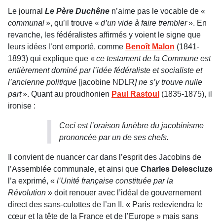
Le journal
Le Père Duchêne
n’aime pas le vocable de «
communal
», qu’il trouve «
d’un vide à faire
trembler
». En
revanche, les fédéralistes affirmés y voient le signe que
leurs idées l’ont emporté, comme
Benoît Malon
(1841-
1893) qui explique que «
ce testament de la Commune est
entièrement dominé par l’idée
fédéraliste et socialiste et
l’ancienne politique
[jacobine NDLR
] ne s’y trouve nulle
part
». Quant au proudhonien
Paul Rastoul
(1835-1875), il
ironise :
Ceci est l’oraison funèbre du jacobinisme
prononcée par un de ses chefs.
Il convient de nuancer car dans l’esprit des Jacobins de
l’Assemblée communale, et ainsi que
Charles Delescluze
l’a exprimé, «
l’Unité française constituée par la
Révolution
» doit renouer avec l’idéal de gouvernement
direct des sans-culottes de l’an II. « Paris redeviendra le
cœur et la tête de la France et de l’Europe » mais sans