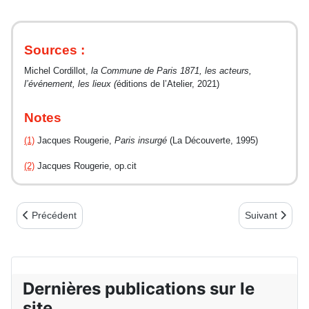
Sources :
Michel Cordillot,
la Commune de Paris 1871, les acteurs,
l’événement, les lieux (
éditions de l’Atelier, 2021)
Notes
(1)
Jacques Rougerie,
Paris insurgé
(La Découverte, 1995)
(2)
Jacques Rougerie, op.cit
Article précédent : Commune 1871 : éphéméride 20 avril - Décret 
Article suivan
Précédent
Suivant
Dernières publications sur le
site