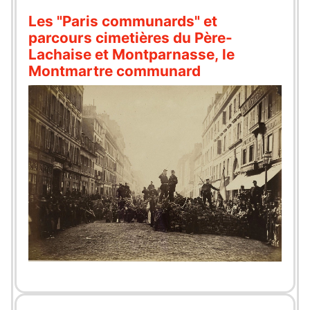
Les "Paris communards" et
parcours cimetières du Père-
Lachaise et Montparnasse, le
Montmartre communard