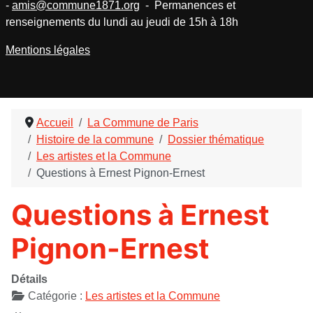
-
amis@commune1871.org
- Permanences et
renseignements du lundi au jeudi de 15h à 18h
Mentions légales
Accueil
La Commune de Paris
Histoire de la commune
Dossier thématique
Les artistes et la Commune
Questions à Ernest Pignon-Ernest
Questions à Ernest
Pignon-Ernest
Détails
Catégorie :
Les artistes et la Commune