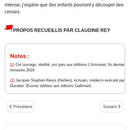
intense, j’espère que des enfants pourront y découper des
cerises.
PROPOS RECUEILLIS PAR CLAUDINE REY
Notes :
(1)
Cet ouvrage, réédité, est paru aux éditions L’Amourier, fin dernier
trimestre 2019.
(2)
Jacques Stephen Alexis (Haïtien), écrivain, médecin exécuté par
Duvalier. Œuvres éditées aux éditions Gallimard.
Article précédent : Victor Hugo et la Commune
Article suivant
Précédent
Suivant