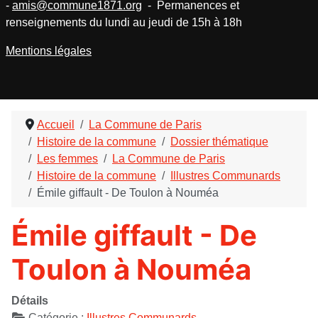
-
amis@commune1871.org
- Permanences et
renseignements du lundi au jeudi de 15h à 18h
Mentions légales
Accueil
La Commune de Paris
Histoire de la commune
Dossier thématique
Les femmes
La Commune de Paris
Histoire de la commune
Illustres Communards
Émile giffault - De Toulon à Nouméa
Émile giffault - De
Toulon à Nouméa
Détails
Catégorie :
Illustres Communards