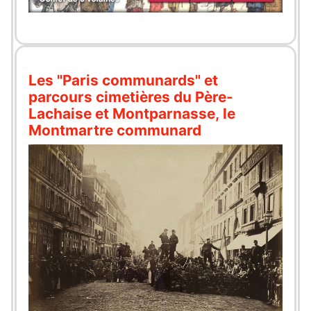
Les "Paris communards" et
parcours cimetières du Père-
Lachaise et Montparnasse, le
Montmartre communard