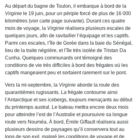
Au départ du bagne de Toulon, il embarque à bord de la
Virginie
le 19 juin, pour un périple forcé de plus de 16 000
kilomètres (voir carte page sui­vante). Durant ces quatre
mois de voyage, la
Virginie
réalisera plusieurs escales de
quelques jours, afin de ravitailler l’équipage et les captifs.
Parmi ces escales, l’île de Gorée dans la baie du Sénégal,
lieu de la traite négrière, et l’île très iso­lée de Tristan Da
Cunha. Quelques communards ont témoigné des
conditions de vie très difficiles à bord des frégates où les
captifs mangeaient peu et sortaient rarement sur le pont.
Vers la mi-septembre, la
Virginie
aborde la route des
quarantièmes rugissants. La frégate contourne ainsi
l’Antarctique et ses icebergs, toujours mena­çants au début
du printemps austral. Le bateau mettra encore deux mois
pour atteindre l’est de l’Australie et poursuivre sa longue
route vers Nouméa. À bord, Émile Giffault réalisera aussi
plu­sieurs dessins de paysages qu’il conservera tout au
long de son exil, malgré les conditions de voyage et de