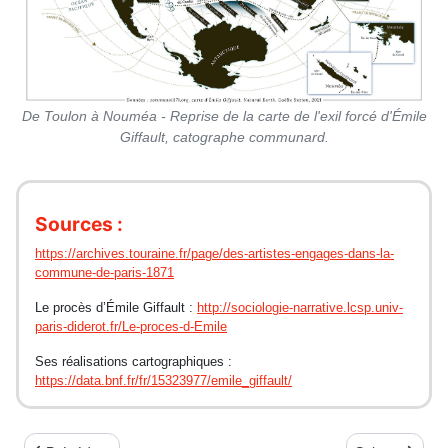
De Toulon à Nouméa - Reprise de la carte de l'exil forcé d'Émile
Giffault, catographe communard.
Sources :
https://archives.touraine.fr/page/des-artistes-engages-dans-la-
commune-de-paris-1871
Le procès d’Émile Giffault :
http://sociologie-narrative.lcsp.univ-
paris-diderot.fr/Le-proces-d-Emile
Ses réalisations cartographiques :
https://data.bnf.fr/fr/15323977/emile_giffault/