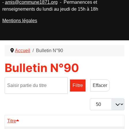
-
amis@commune1871.org
- Permanences et
renseignements du lundi au jeudi de 15h à 18h
Mentions légales
Accueil
Bulletin N°90
Bulletin N°90
Saisir partie du titre
Filtre
Effacer
Afficher #
Titre