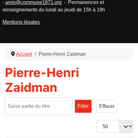
-
amis@commune1871.org
- Permanences et
renseignements du lundi au jeudi de 15h à 18h
Mentions légales
Accueil
Pierre-Henri Zaidman
Pierre-Henri
Zaidman
Saisir partie du titre
Filtre
Effacer
Afficher #