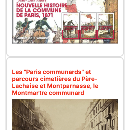
Les "Paris communards" et
parcours cimetières du Père-
Lachaise et Montparnasse, le
Montmartre communard