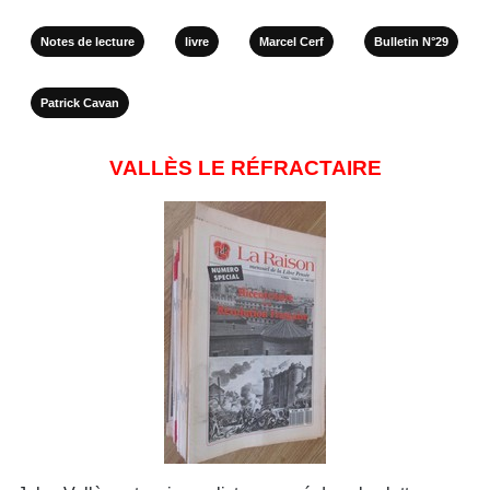
Notes de lecture
livre
Marcel Cerf
Bulletin N°29
Patrick Cavan
VALLÈS LE RÉFRACTAIRE