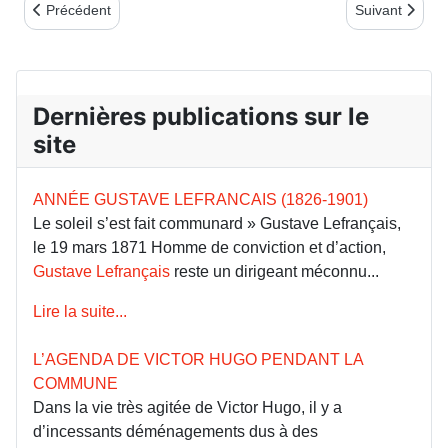
Article précédent : Notes de lecture 1er trimestre 2007
Article suivant
Précédent
Suivant
Dernières publications sur le
site
ANNÉE GUSTAVE LEFRANCAIS (1826-1901)
Le soleil s’est fait communard » Gustave Lefrançais,
le 19 mars 1871 Homme de conviction et d’action,
Gustave Lefrançais
reste un dirigeant méconnu...
Lire la suite...
L’AGENDA DE VICTOR HUGO PENDANT LA
COMMUNE
Dans la vie très agitée de Victor Hugo, il y a
d’incessants déménagements dus à des