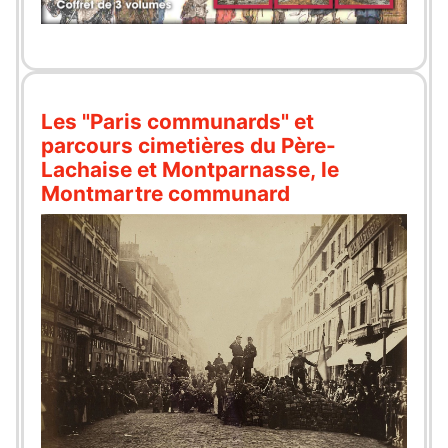
Les "Paris communards" et
parcours cimetières du Père-
Lachaise et Montparnasse, le
Montmartre communard