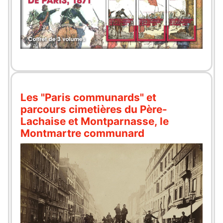
Les "Paris communards" et
parcours cimetières du Père-
Lachaise et Montparnasse, le
Montmartre communard