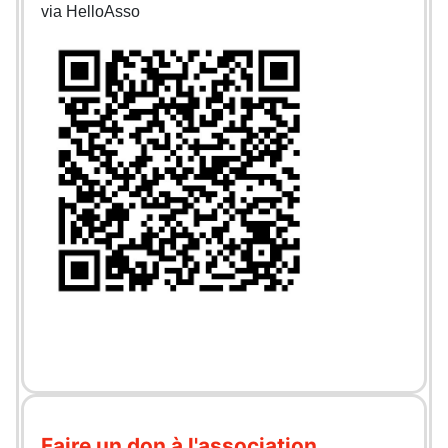
via HelloAsso
Faire un don à l'association