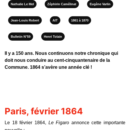
Nathalie Le Mel
Zéphirin Camélinat
Eugène Varlin
Jean-Louis Robert
AIT
1861 à 1870
Bulletin N°59
Henri Tolain
Il y a 150 ans. Nous continuons notre chronique qui
doit nous conduire au cent-cinquantenaire de la
Commune. 1864 s’avère une année clé !
Paris, février 1864
Le 18 février 1864,
Le Figaro
annonce cette importante