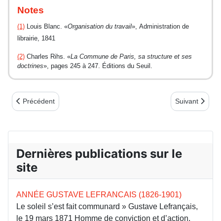
Notes
(1)
Louis Blanc. «
Organisation du travail
», Administration de
librairie, 1841
(2)
Charles Rihs. «
La Commune de Paris, sa structure et ses
doctrines
», pages 245 à 247. Éditions du Seuil.
Article précédent : Kabyles du Pacifique et frères de sang
Article suivant
Précédent
Suivant
Dernières publications sur le
site
ANNÉE GUSTAVE LEFRANCAIS (1826-1901)
Le soleil s’est fait communard » Gustave Lefrançais,
le 19 mars 1871 Homme de conviction et d’action,