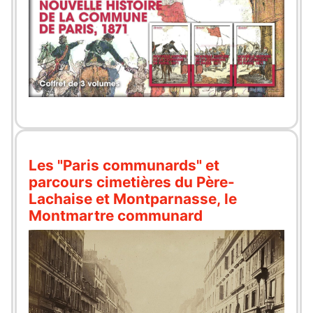
Les "Paris communards" et
parcours cimetières du Père-
Lachaise et Montparnasse, le
Montmartre communard