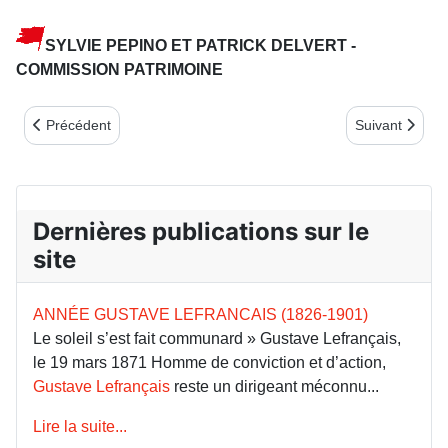
SYLVIE PEPINO ET PATRICK DELVERT -
COMMISSION PATRIMOINE
Article précédent : DES ÉTUDIANTS CHINOIS AU MUR DES FÉ
Article suiv
Précédent
Suivant
Dernières publications sur le
site
ANNÉE GUSTAVE LEFRANCAIS (1826-1901)
Le soleil s’est fait communard » Gustave Lefrançais,
le 19 mars 1871 Homme de conviction et d’action,
Gustave Lefrançais
reste un dirigeant méconnu...
Lire la suite...