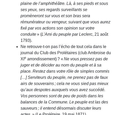
plaine de l’amphithéâtre. Là, à ses pieds et sous
ses yeux, ses regards surveillants se
promèneront sur vous et son bras sera
rémunérateur ou vengeur, suivant que vous aurez
fixé par vos actions son opinion sur votre
conduite
» (
L’Ami du peuple par Leclerc
, 21 août
1793).
Ne retrouve-t-on pas l’écho de tout cela dans le
journal du Club des Prolétaires (club Ambroise du
e
XI
arrondissement) ? «
Ne vous pressez pas de
juger et de décider au nom du peuple et à sa
place. Restez dans votre rôle de simples commis
[…] Serviteurs du peuple, ne prenez pas de faux
airs de souverains ; cela ne vous sied pas mieux
qu’aux despotes auxquels vous avez succédé.
Vos personnes sont de peu de poids dans les
balances de la Commune. Le peuple est las des
sauveurs ; il entend désormais discuter leurs
actes. »
(
Le Prolétaire
, 19 mai 1871).