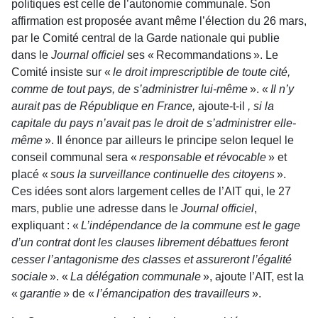
politiques est celle de l’autonomie communale. Son
affirmation est proposée avant même l’élection du 26 mars,
par le Comité central de la Garde nationale qui publie
dans le
Journal officiel
ses « Recommandations ». Le
Comité insiste sur «
le droit imprescriptible de toute cité,
comme de tout pays, de s’administrer lui-même
». «
Il n’y
aurait pas de République en France,
ajoute-t-il
, si la
capitale du pays n’avait pas le droit de s’administrer elle-
même
». Il énonce par ailleurs le principe selon lequel le
conseil communal sera «
responsable et révocable
» et
placé «
sous la surveillance continuelle des citoyens
».
Ces idées sont alors largement celles de l’AIT qui, le 27
mars, publie une adresse dans le
Journal officiel
,
expliquant : «
L’indépendance de la commune est le gage
d’un contrat dont les clauses librement débattues feront
cesser l’antagonisme des classes et assureront l’égalité
sociale
». «
La délégation communale
», ajoute l’AIT, est la
«
garantie
» de «
l’émancipation des travailleurs
».