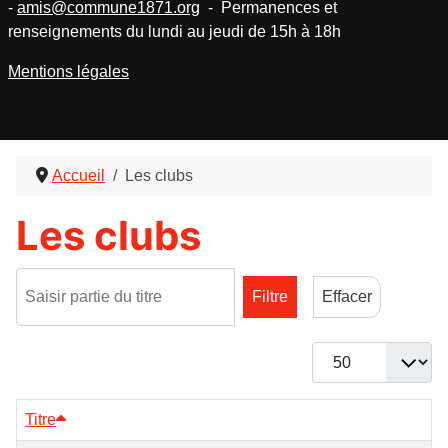
-
amis@commune1871.org
- Permanences et
renseignements du lundi au jeudi de 15h à 18h
Mentions légales
Accueil
Les clubs
Les clubs
Saisir partie du titre
Filtre
Effacer
Afficher #
Titre