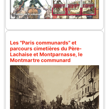
Les "Paris communards" et
parcours cimetières du Père-
Lachaise et Montparnasse, le
Montmartre communard