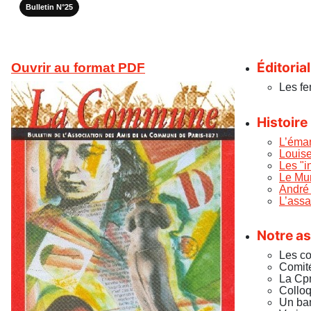
Bulletin N°25
Éditorial
Ouvrir au format PDF
Les fe
Histoire
L’éma
Louise
Les "
Le Mur
André 
L’assa
Notre as
Les co
Comité
La Cpm
Colloq
Un ban