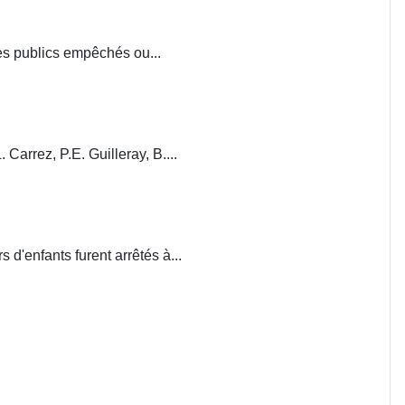
ces publics empêchés ou...
. Carrez, P.E. Guilleray, B....
d'enfants furent arrêtés à...