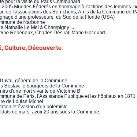
te pour la visite du Paris Communard
i 2005 Mur des Fédérés en hommage à l'actions des femmes 
on de l'associations des Berrichons, Amis de la Commune de P
nage d'une professeure du Sud de la Floride (USA)
mmune de Narbonne
e Nathalie Le Mel à Champigny ...
ine Rebérioux, Charles Désirat, Marie Hocquart.
é, Culture, Découverte
 Duval, général de la Commune
s Beslay, le bourgeois de la Commune
irs d'une mort vivante de Victorine B.
mune de Paris, l'Assistance Publique et les hôpitaux en 1871
re de Louise Michel
ation et évasion d'un polémiste
ldats de mars, avoir 20 ans sous la Commune.