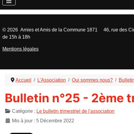
©
2026
Amies et Amis de la Commune 1871 46, rue des Cinq
de 15h à 18h
Mentions légales
Accueil
L'Association
Qui sommes nous?
Bulleti
Bulletin n°25 - 2ème 
Détails
Catégorie :
Le bulletin trimestriel de l'association
Mis à jour : 5 Décembre 2022