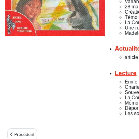
Varian
28 ma
Créati
Témoig
La Co
Une ru
Madele
Actualit
article
Lecture
Émile
Charle
Souven
La Com
Mémoi
Déport
Les so
Article précédent : Bulletin n°26 - 4ème trim. 2005
Précédent