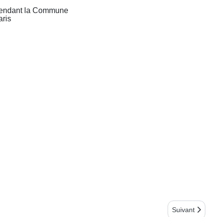
pendant la Commune
aris
Article suivant 
Suivant