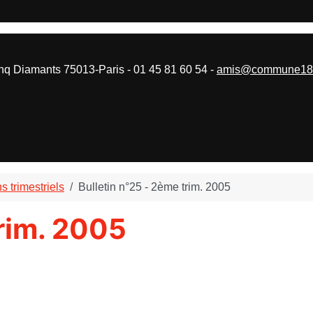
 Diamants 75013-Paris - 01 45 81 60 54 -
amis@commune187
ns trimestriels
Bulletin n°25 - 2ème trim. 2005
trim. 2005