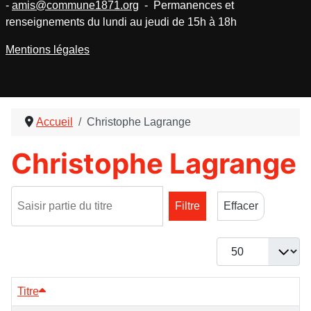
-
amis@commune1871.org
- Permanences et
renseignements du lundi au jeudi de 15h à 18h
Mentions légales
Accueil
Christophe Lagrange
Christophe Lagrange
Saisir partie du titre
Filtre
Effacer
Afficher #
Titre