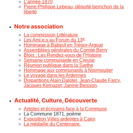
L’année 1870
Pierre-Philippe Lebeau, déporté berrichon de la
liberté
Notre association
La commission Littérature
e
Les Ami.e.s au Forum du 13
Hommage à Babeuf en Trégor-Argoat
Assemblées générales du Comité Berry
Blois : Les Rendez-vous de l’Histoire
Semaine communarde en Creuse
Réunion publique dans la Sarthe
Hommage aux communards à Noirmoutier
Le voyage dans les Ardennes
Disparitions Alain Dalotel, Jean-Claude Farcy,
Jacques Kernazet, Janine Beisson
.
Actualité, Culture, Découverte
Artistes et écrivains face à la Commune
La Commune 1871, poème
Exposition Villes ardentes à Caen
La médaille du Centenaire.