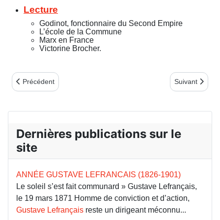
Lecture
Godinot, fonctionnaire du Second Empire
L’école de la Commune
Marx en France
Victorine Brocher.
Article précédent : Bulletin n°85 - 1er trim. 2021
Article suivant
Précédent
Suivant
Dernières publications sur le
site
ANNÉE GUSTAVE LEFRANCAIS (1826-1901)
Le soleil s’est fait communard » Gustave Lefrançais,
le 19 mars 1871 Homme de conviction et d’action,
Gustave Lefrançais
reste un dirigeant méconnu...