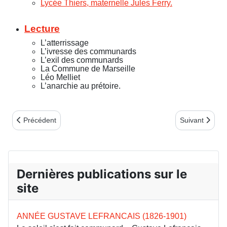
Lycée Thiers, maternelle Jules Ferry
.
Lecture
L’atterrissage
L’ivresse des communards
L’exil des communards
La Commune de Marseille
Léo Melliet
L’anarchie au prétoire.
Article précédent : Bulletin n°93 - 1er trim. 2023
Article suivant
Précédent
Suivant
Dernières publications sur le
site
ANNÉE GUSTAVE LEFRANCAIS (1826-1901)