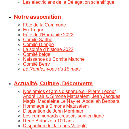
Les électriciens de la Délégation scientifique
.
Notre association
Fête de la Commune
En Trégor
Fête de l’Humanité 2022
Comité Sarthe
Comité Dieppe
La soirée d’histoire 2022
Comité belge
Naissance du Comité Manche
Comité Berry
Le Rendez-vous du 18 mars.
Actualité, Culture, Découverte
Nos amies et amis disparu.e.s
- Pierre Lecour,
André Lairis, Simone Matusalem, Jean Jacques
Magis, Madeleine Le Nay et Abdallah Benbara
Hommage à Simone Matusalem
Disparition de John Merriman
Les communards creusois sont en ligne
René Bidouze a 100 ans
Disparition de Jacques Villeglé