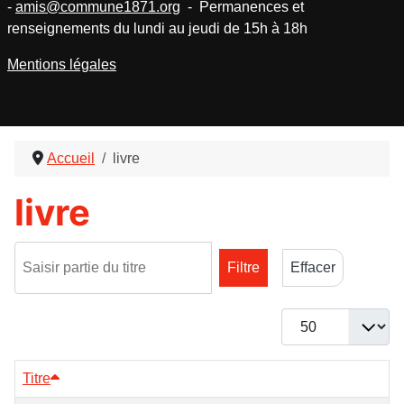
-
amis@commune1871.org
- Permanences et
renseignements du lundi au jeudi de 15h à 18h
Mentions légales
Accueil
livre
livre
Saisir partie du titre
Filtre
Effacer
Afficher #
Titre